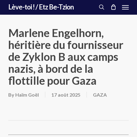
Menu
Skip
Lève-toi ! / Etz Be-Tzion
to
search
main
content
Marlene Engelhorn,
héritière du fournisseur
de Zyklon B aux camps
nazis, à bord de la
flottille pour Gaza
By
Haïm Goël
17 août 2025
GAZA