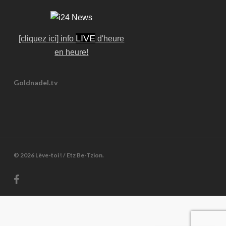
LIVE
[cliquez ici] info
d'heure
en heure!
Goldnadel.tv
© 2026 Lève-toi ! / Etz Be-Tzion.
facebook