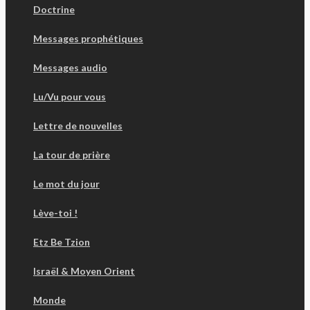
Doctrine
Messages prophétiques
Messages audio
Lu/Vu pour vous
Lettre de nouvelles
La tour de prière
Le mot du jour
Lève-toi !
Etz Be Tzion
Israël & Moyen Orient
Monde