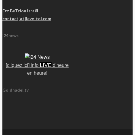
Etz BeTzion Israël
contact[at]leve-toi.com
i24news
LIVE
[cliquez ici] info
d'heure
en heure!
Goldnadel.tv