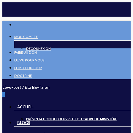
Skip
to
main
FACEBOOK
content
MON COMPTE
DÉCONNEXION
FAIRE UN DON
LU/VU POUR VOUS
LE MOT DU JOUR
DOCTRINE
Lève-toi ! / Etz Be-Tzion
search
0
Menu
ACCUEIL
PRÉSENTATION DE L’OEUVRE ET DU CADRE DU MINISTÈRE
BLOGS