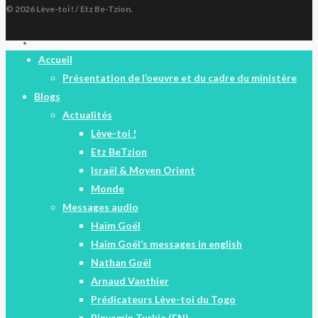
© 2026 Lève-toi ! / Etz Be-Tzion.
facebook
Close
Accueil
Menu
Présentation de l’oeuvre et du cadre du ministère
Blogs
Actualités
Lève-toi !
Etz BeTzion
Israël & Moyen Orient
Monde
Messages audio
Haïm Goël
Haïm Goël’s messages in english
Nathan Goël
Arnaud Vanthier
Prédicateurs Lève-toi du Togo
Binyamin Turkia (EN)