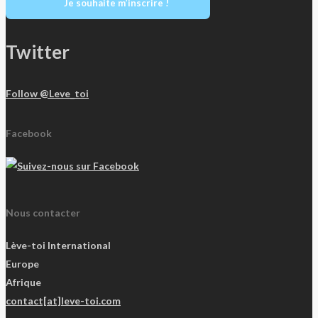
Je souhaite m’inscrire !
Twitter
Follow @Leve_toi
Facebook
Nous contacter
Lève-toi International
Europe
Afrique
contact[at]leve-toi.com