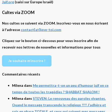
Juif.org
(saisi sur Europe Israël)
Cultes via ZOOM
Nos cultes se suivent via ZOOM. Inscrivez-vous en nous écrivant
à l'adresse
contact[at]leve-toi.com
Cliquez sur le bouton ci-dessous pour vous inscrire afin de
recevoir nos lettres de nouvelles et informations pour tous
Je souhaite m’inscrire !
Commentaires récents
Milena
dans
Me permettra-t-on un peu d’humour juif en ce
temps de toutes les tragédies ? SHABBAT SHALOM !
Milena
dans
STEVEN: Le renouveau des paroles vivantes.
Quand le message transcende le religieux !!!! J’adhère et
suis en phase TOTALE, et ceux qui suivent mes messages