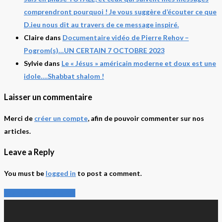
comprendront pourquoi ! Je vous suggère d’écouter ce que
D.ieu nous dit au travers de ce message inspiré.
Claire
dans
Documentaire vidéo de Pierre Rehov –
Pogrom(s)…UN CERTAIN 7 OCTOBRE 2023
Sylvie
dans
Le « Jésus » américain moderne et doux est une
idole….Shabbat shalom !
Laisser un commentaire
Merci de
créer un compte
, afin de pouvoir commenter sur nos
articles.
Leave a Reply
You must be
logged in
to post a comment.
Share
Share
Share
Share
Pin