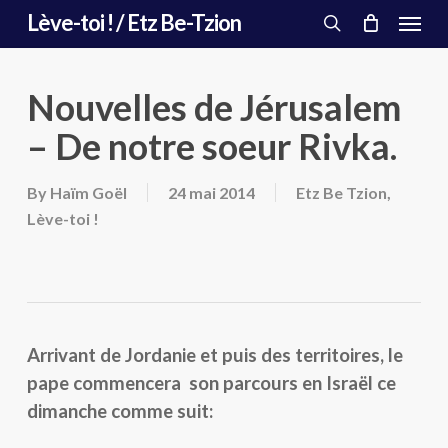
Menu
Skip
Lève-toi ! / Etz Be-Tzion
to
search
main
content
Nouvelles de Jérusalem
– De notre soeur Rivka.
By
Haïm Goël
24 mai 2014
Etz Be Tzion
,
Lève-toi !
Arrivant de Jordanie et puis des territoires, le
pape commencera son parcours en Israël ce
dimanche comme suit: