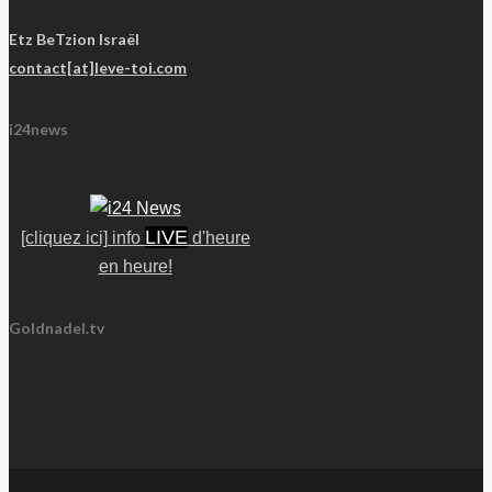
Etz BeTzion Israël
contact[at]leve-toi.com
i24news
LIVE
[cliquez ici] info
d'heure
en heure!
Goldnadel.tv