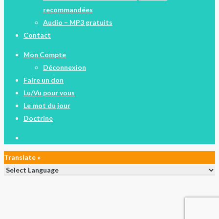
recommandées
Audio – MP3 gratuits
Contact
Mon Compte
Déconnexion
Faire un don
Lu/Vu pour vous
Le mot du jour
Doctrine
facebook
Translate »