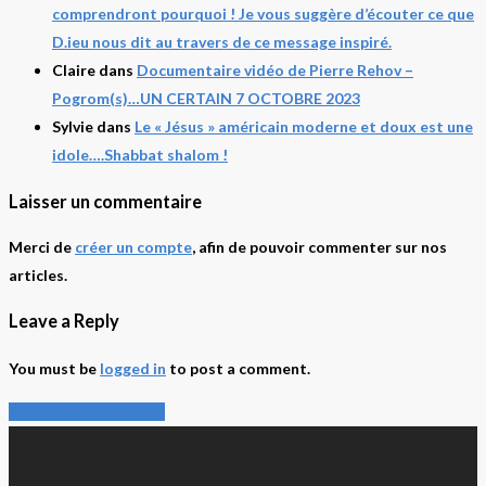
comprendront pourquoi ! Je vous suggère d’écouter ce que
D.ieu nous dit au travers de ce message inspiré.
Claire
dans
Documentaire vidéo de Pierre Rehov –
Pogrom(s)…UN CERTAIN 7 OCTOBRE 2023
Sylvie
dans
Le « Jésus » américain moderne et doux est une
idole….Shabbat shalom !
Laisser un commentaire
Merci de
créer un compte
, afin de pouvoir commenter sur nos
articles.
Leave a Reply
You must be
logged in
to post a comment.
Share
Share
Share
Share
Pin