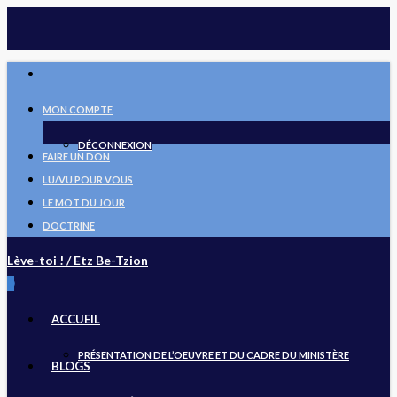
Skip
to
main
FACEBOOK
content
MON COMPTE
DÉCONNEXION
FAIRE UN DON
LU/VU POUR VOUS
LE MOT DU JOUR
DOCTRINE
Lève-toi ! / Etz Be-Tzion
search
0
Menu
ACCUEIL
PRÉSENTATION DE L’OEUVRE ET DU CADRE DU MINISTÈRE
BLOGS