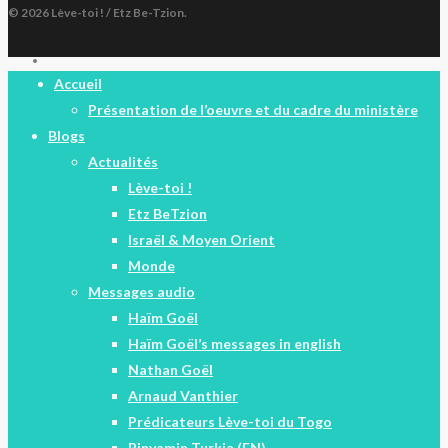
© 2026 Lève-toi ! / Etz Be-Tzion.
facebook
Close
Accueil
Menu
Présentation de l’oeuvre et du cadre du ministère
Blogs
Actualités
Lève-toi !
Etz BeTzion
Israël & Moyen Orient
Monde
Messages audio
Haïm Goël
Haïm Goël’s messages in english
Nathan Goël
Arnaud Vanthier
Prédicateurs Lève-toi du Togo
Binyamin Turkia (EN)