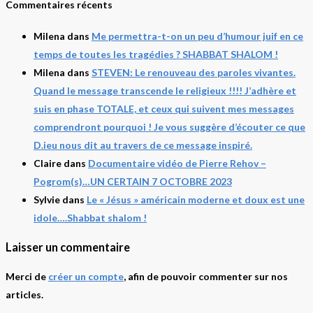
Commentaires récents
Milena
dans
Me permettra-t-on un peu d’humour juif en ce
temps de toutes les tragédies ? SHABBAT SHALOM !
Milena
dans
STEVEN: Le renouveau des paroles vivantes.
Quand le message transcende le religieux !!!! J’adhère et
suis en phase TOTALE, et ceux qui suivent mes messages
comprendront pourquoi ! Je vous suggère d’écouter ce que
D.ieu nous dit au travers de ce message inspiré.
Claire
dans
Documentaire vidéo de Pierre Rehov –
Pogrom(s)…UN CERTAIN 7 OCTOBRE 2023
Sylvie
dans
Le « Jésus » américain moderne et doux est une
idole….Shabbat shalom !
Laisser un commentaire
Merci de
créer un compte
, afin de pouvoir commenter sur nos
articles.