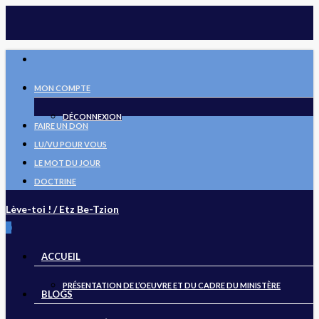
Skip
to
main
FACEBOOK
content
MON COMPTE
DÉCONNEXION
FAIRE UN DON
LU/VU POUR VOUS
LE MOT DU JOUR
DOCTRINE
Lève-toi ! / Etz Be-Tzion
search
0
Menu
ACCUEIL
PRÉSENTATION DE L’OEUVRE ET DU CADRE DU MINISTÈRE
BLOGS