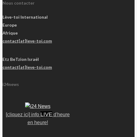
Nous contacter
Lève-toi International
Europe
Afrique
contact[at]leve-toi.com
Etz BeTzion Israël
contact[at]leve-toi.com
i24news
LIVE
[cliquez ici] info
d'heure
en heure!