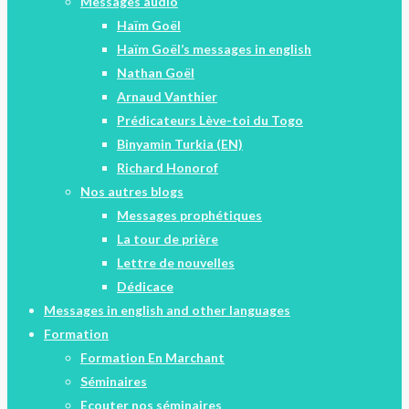
Messages audio
Haïm Goël
Haïm Goël’s messages in english
Nathan Goël
Arnaud Vanthier
Prédicateurs Lève-toi du Togo
Binyamin Turkia (EN)
Richard Honorof
Nos autres blogs
Messages prophétiques
La tour de prière
Lettre de nouvelles
Dédicace
Messages in english and other languages
Formation
Formation En Marchant
Séminaires
Ecouter nos séminaires