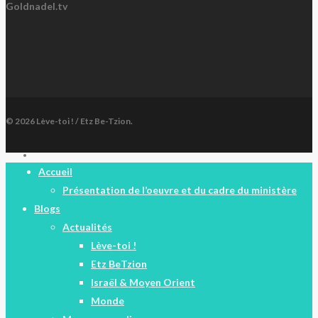
Goldnadel.tv
© 2026 Lève-toi ! / Etz Be-Tzion.
facebook
Close
Accueil
Menu
Présentation de l’oeuvre et du cadre du ministère
Blogs
Actualités
Lève-toi !
Etz BeTzion
Israël & Moyen Orient
Monde