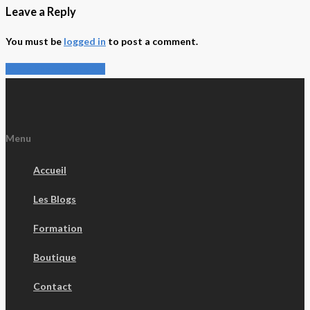
Leave a Reply
You must be
logged in
to post a comment.
Share
Share
Share
Share
Pin
Menu
Accueil
Les Blogs
Formation
Boutique
Contact