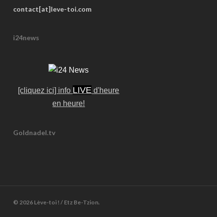
contact[at]leve-toi.com
i24news
LIVE
[cliquez ici] info
d'heure
en heure!
Goldnadel.tv
© 2026 Lève-toi ! / Etz Be-Tzion.