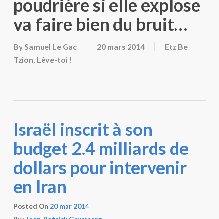
poudrière si elle explose
va faire bien du bruit…
By
Samuel Le Gac
20 mars 2014
Etz Be
Tzion
,
Lève-toi !
Israël inscrit à son
budget 2.4 milliards de
dollars pour intervenir
en Iran
Posted On
20 mar 2014
By :
Jean-Patrick Grumberg