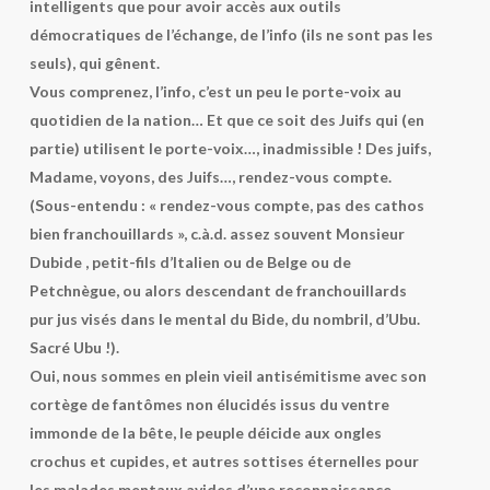
intelligents que pour avoir accès aux outils
démocratiques de l’échange, de l’info (ils ne sont pas les
seuls), qui gênent.
Vous comprenez, l’info, c’est un peu le porte-voix au
quotidien de la nation… Et que ce soit des Juifs qui (en
partie) utilisent le porte-voix…, inadmissible ! Des juifs,
Madame, voyons, des Juifs…, rendez-vous compte.
(Sous-entendu : « rendez-vous compte, pas des cathos
bien franchouillards », c.à.d. assez souvent Monsieur
Dubide , petit-fils d’Italien ou de Belge ou de
Petchnègue, ou alors descendant de franchouillards
pur jus visés dans le mental du Bide, du nombril, d’Ubu.
Sacré Ubu !).
Oui, nous sommes en plein vieil antisémitisme avec son
cortège de fantômes non élucidés issus du ventre
immonde de la bête, le peuple déicide aux ongles
crochus et cupides, et autres sottises éternelles pour
les malades mentaux avides d’une reconnaissance