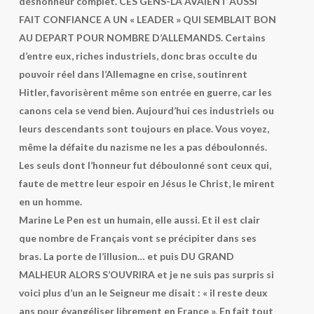
déshonneur complet. CES GENS-LA AVAIENT AUSSI
FAIT CONFIANCE A UN « LEADER » QUI SEMBLAIT BON
AU DEPART POUR NOMBRE D’ALLEMANDS. Certains
d’entre eux, riches industriels, donc bras occulte du
pouvoir réel dans l’Allemagne en crise, soutinrent
Hitler, favorisèrent même son entrée en guerre, car les
canons cela se vend bien. Aujourd’hui ces industriels ou
leurs descendants sont toujours en place. Vous voyez,
même la défaite du nazisme ne les a pas déboulonnés.
Les seuls dont l’honneur fut déboulonné sont ceux qui,
faute de mettre leur espoir en Jésus le Christ, le mirent
en un homme.
Marine Le Pen est un humain, elle aussi. Et il est clair
que nombre de Français vont se précipiter dans ses
bras. La porte de l’illusion… et puis DU GRAND
MALHEUR ALORS S’OUVRIRA et je ne suis pas surpris si
voici plus d’un an le Seigneur me disait : « il reste deux
ans pour évangéliser librement en France ». En fait tout