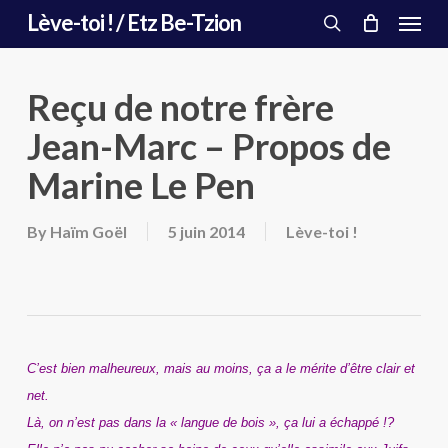
Menu
Skip
Lève-toi ! / Etz Be-Tzion
to
search
main
content
Reçu de notre frère
Jean-Marc – Propos de
Marine Le Pen
By
Haïm Goël
5 juin 2014
Lève-toi !
C’est bien malheureux, mais au moins, ça a le mérite d’être clair et
net.
Là, on n’est pas dans la « langue de bois », ça lui a échappé !?