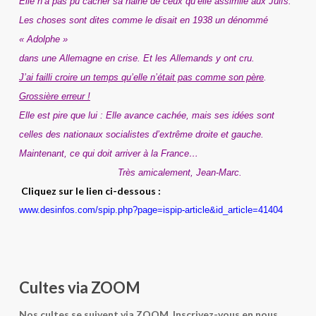
Elle n’a pas pu cacher sa haine de ceux qu’elle assimile aux Juifs.
Les choses sont dites comme le disait en 1938 un dénommé
« Adolphe »
dans une Allemagne en crise. Et les Allemands y ont cru.
J’ai failli croire un temps qu’elle n’était pas comme son père
.
Grossière erreur !
Elle est pire que lui : Elle avance cachée, mais ses idées sont
celles des nationaux socialistes d’extrême droite et gauche.
Maintenant, ce qui doit arriver à la France…
Très amicalement, Jean-Marc.
Cliquez sur le lien ci-dessous :
www.desinfos.com/spip.php?page=ispip-article&id_article=41404
Cultes via ZOOM
Nos cultes se suivent via ZOOM. Inscrivez-vous en nous