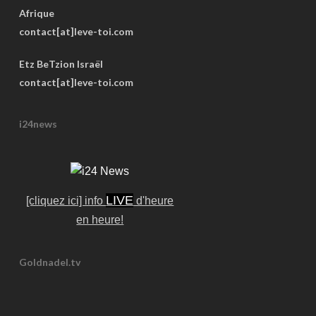
Afrique
contact[at]leve-toi.com
Etz BeTzion Israël
contact[at]leve-toi.com
i24news
LIVE
[cliquez ici] info
d'heure
en heure!
Goldnadel.tv