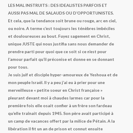
LES MAL INSTRUITS : DES IDEALISTES PARFOIS ET
AUSSI PAS MAL DE SALAUDS OU D’OPPORTUNISTES.
Et cela, que la tendance soit brune ou rouge, arc en ciel,
ou noire. A terme c’est toujours les ténèbres imbéciles
et douloureuses au bout. Fuyez sagement en Christ,
unique JUSTE qui nous justifia sans nous demander de
prendre parti pour quoi que ce soit si ce n’est pour
l’amour parfait qu’il préconise et donne en se donnant
pour tous.
Je suis juif et disciple hyper-amoureux de Yeshoua et de
mon peuple Israël. Il y a peu j’ai eu à prier pour une
merveilleuse « petite soeur en Christ française »
pleurant devant moi à chaudes larmes car pour la
première fois elle osait confier à un frère son fardeau
qu’elle traînait depuis 1945. Son père avait participé à
un camp de vacances offert par la milice de Pétain. A la
libération il fit un an de prison et connut ensuite