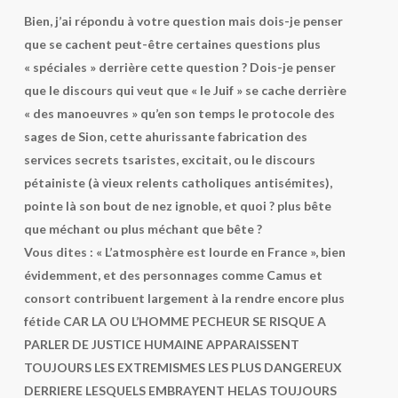
Bien, j’ai répondu à votre question mais dois-je penser
que se cachent peut-être certaines questions plus
« spéciales » derrière cette question ? Dois-je penser
que le discours qui veut que « le Juif » se cache derrière
« des manoeuvres » qu’en son temps le protocole des
sages de Sion, cette ahurissante fabrication des
services secrets tsaristes, excitait, ou le discours
pétainiste (à vieux relents catholiques antisémites),
pointe là son bout de nez ignoble, et quoi ? plus bête
que méchant ou plus méchant que bête ?
Vous dites : « L’atmosphère est lourde en France », bien
évidemment, et des personnages comme Camus et
consort contribuent largement à la rendre encore plus
fétide CAR LA OU L’HOMME PECHEUR SE RISQUE A
PARLER DE JUSTICE HUMAINE APPARAISSENT
TOUJOURS LES EXTREMISMES LES PLUS DANGEREUX
DERRIERE LESQUELS EMBRAYENT HELAS TOUJOURS