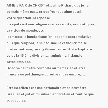
AIME la PAIX de CHRIST et… aime Richard que je ne
connais même pas… et que Yeshoua aime aussi.
Votre question , la réponse :
Etre juif c’est une religion avec ses écrits, ses pratiques,
sa vision du monde, etc.
Idem pour le bouddhisme (philosophie contemplative
plus que religion), le shintoïsme, le catholicisme, le
protestantisme, l’évangélisme pentecôtiste, baptiste
ou de la 45ième division ,….l’animisme, l’Islam, le
satanisme, etc.
Donc on peut être tout cela ou même rien et être
français ou petchnègue ou autre chose encore, …..
Etre israélien c’est une nationalité et on peut être
israélien et juif et musulman et chrétien et tout ce que
vous voulez.