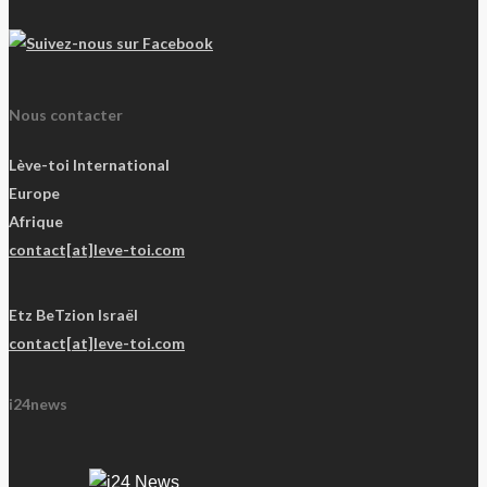
Nous contacter
Lève-toi International
Europe
Afrique
contact[at]leve-toi.com
Etz BeTzion Israël
contact[at]leve-toi.com
i24news