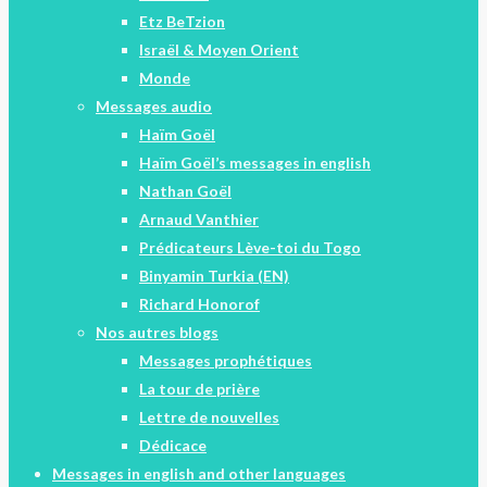
Etz BeTzion
Israël & Moyen Orient
Monde
Messages audio
Haïm Goël
Haïm Goël’s messages in english
Nathan Goël
Arnaud Vanthier
Prédicateurs Lève-toi du Togo
Binyamin Turkia (EN)
Richard Honorof
Nos autres blogs
Messages prophétiques
La tour de prière
Lettre de nouvelles
Dédicace
Messages in english and other languages