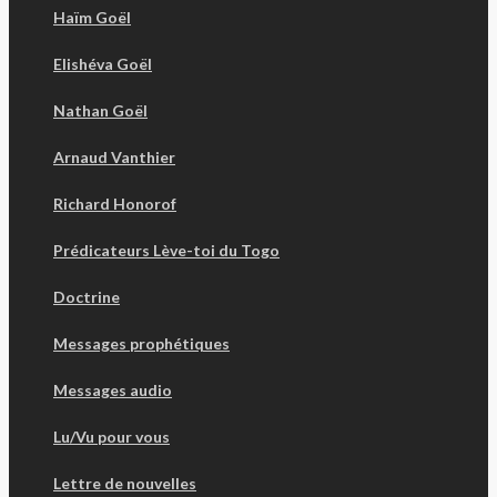
Haïm Goël
Elishéva Goël
Nathan Goël
Arnaud Vanthier
Richard Honorof
Prédicateurs Lève-toi du Togo
Doctrine
Messages prophétiques
Messages audio
Lu/Vu pour vous
Lettre de nouvelles