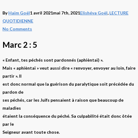
By
Haïm Goël
1 avril 2021
mai 7th, 2021
Elishéva Goël
,
LECTURE
QUOTIDIENNE
No Comments
Marc 2 : 5
« Enfant, tes péchés sont pardonnés (aphièntaï) ».
Mais « aphièntaï » veut aussi dire « renvoyer, envoyer au loin, faire
partir ». Il
est donc normal que la guérison du paralytique soit précédée du
pardon de
ses péchés, car les Juifs pensaient à raison que beaucoup de
maladies
étaient la conséquence du péché. Sa culpabilité était donc ôtée
par le
Seigneur avant toute chose.