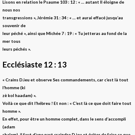
Lisons en relation le Psaume 103 : 12 : « … autant Il éloigne de
nous nos
transgressions », Jérémie 31 : 34 : « … et aurai effacé jusqu’au
souvenir de
leur péché », ainsi que Michée 7 : 19 : « Tu jetteras au fond de la
mer tous
leurs péchés ».
Ecclésiaste 12 : 13
« Crains D.ieu et observe Ses commandements, car c’est là tout
l’homme (ki
zè kol haadam) ».
Voilà ce que dit l’hébreu ! Et non : « C’est là ce que doit faire tout
homme ».
En effet, pour être un homme complet, dans le sens d’accompli
(adam
shalem), il faut d’une part craindre D.ieu et éviter de faire ce que