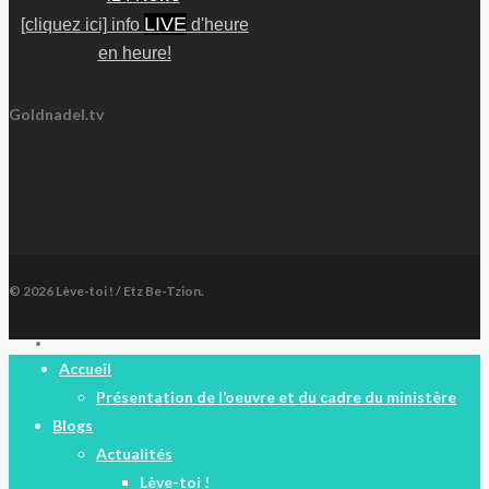
LIVE
[cliquez ici] info
d'heure
en heure!
Goldnadel.tv
© 2026 Lève-toi ! / Etz Be-Tzion.
facebook
Close
Accueil
Menu
Présentation de l’oeuvre et du cadre du ministère
Blogs
Actualités
Lève-toi !