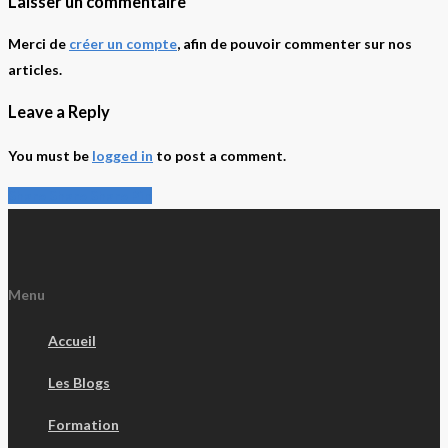
Laisser un commentaire
Merci de
créer un compte
, afin de pouvoir commenter sur nos
articles.
Leave a Reply
You must be
logged in
to post a comment.
Share
Share
Share
Share
Pin
Menu
Accueil
Les Blogs
Formation