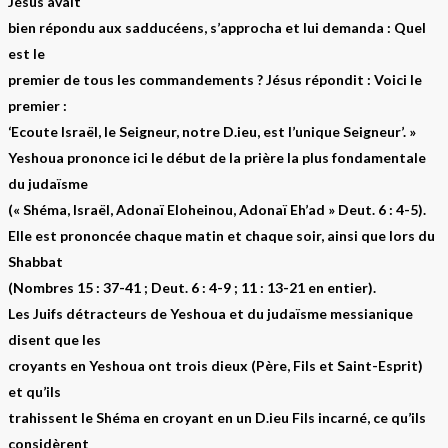
Jésus avait
bien répondu aux sadducéens, s’approcha et lui demanda : Quel
est le
premier de tous les commandements ? Jésus répondit : Voici le
premier :
‘Ecoute Israël, le Seigneur, notre D.ieu, est l’unique Seigneur’. »
Yeshoua prononce ici le début de la prière la plus fondamentale
du judaïsme
(« Shéma, Israël, Adonaï Eloheinou, Adonaï Eh’ad » Deut. 6 : 4-5).
Elle est prononcée chaque matin et chaque soir, ainsi que lors du
Shabbat
(Nombres 15 : 37-41 ; Deut. 6 : 4-9 ; 11 : 13-21 en entier).
Les Juifs détracteurs de Yeshoua et du judaïsme messianique
disent que les
croyants en Yeshoua ont trois dieux (Père, Fils et Saint-Esprit)
et qu’ils
trahissent le Shéma en croyant en un D.ieu Fils incarné, ce qu’ils
considèrent