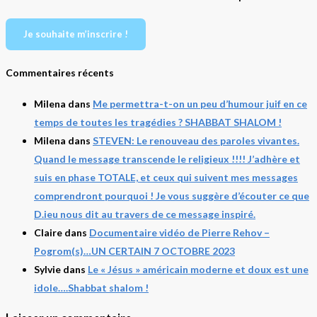
Je souhaite m’inscrire !
Commentaires récents
Milena
dans
Me permettra-t-on un peu d’humour juif en ce
temps de toutes les tragédies ? SHABBAT SHALOM !
Milena
dans
STEVEN: Le renouveau des paroles vivantes.
Quand le message transcende le religieux !!!! J’adhère et
suis en phase TOTALE, et ceux qui suivent mes messages
comprendront pourquoi ! Je vous suggère d’écouter ce que
D.ieu nous dit au travers de ce message inspiré.
Claire
dans
Documentaire vidéo de Pierre Rehov –
Pogrom(s)…UN CERTAIN 7 OCTOBRE 2023
Sylvie
dans
Le « Jésus » américain moderne et doux est une
idole….Shabbat shalom !