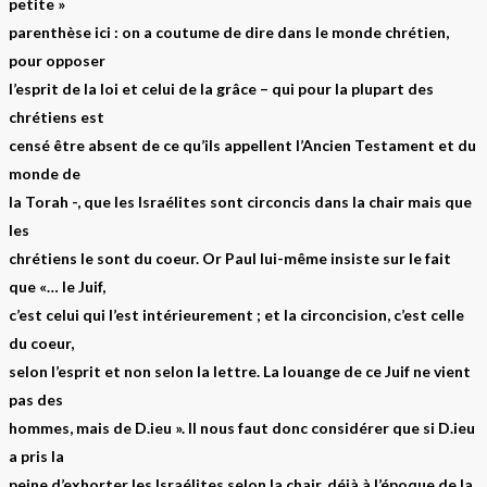
petite »
parenthèse ici : on a coutume de dire dans le monde chrétien,
pour opposer
l’esprit de la loi et celui de la grâce – qui pour la plupart des
chrétiens est
censé être absent de ce qu’ils appellent l’Ancien Testament et du
monde de
la Torah -, que les Israélites sont circoncis dans la chair mais que
les
chrétiens le sont du coeur. Or Paul lui-même insiste sur le fait
que «… le Juif,
c’est celui qui l’est intérieurement ; et la circoncision, c’est celle
du coeur,
selon l’esprit et non selon la lettre. La louange de ce Juif ne vient
pas des
hommes, mais de D.ieu ». Il nous faut donc considérer que si D.ieu
a pris la
peine d’exhorter les Israélites selon la chair, déjà à l’époque de la