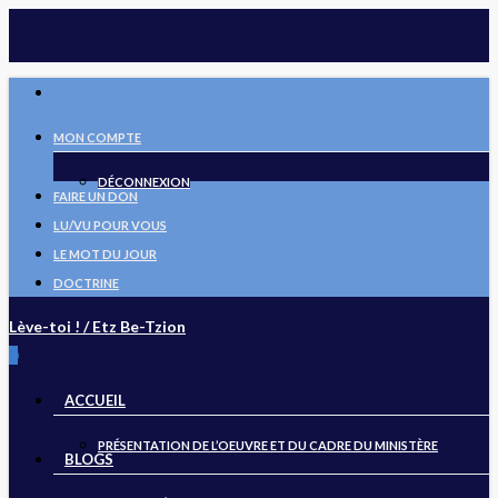
Skip
to
main
FACEBOOK
content
MON COMPTE
DÉCONNEXION
FAIRE UN DON
LU/VU POUR VOUS
LE MOT DU JOUR
DOCTRINE
Lève-toi ! / Etz Be-Tzion
search
0
Menu
ACCUEIL
PRÉSENTATION DE L’OEUVRE ET DU CADRE DU MINISTÈRE
BLOGS