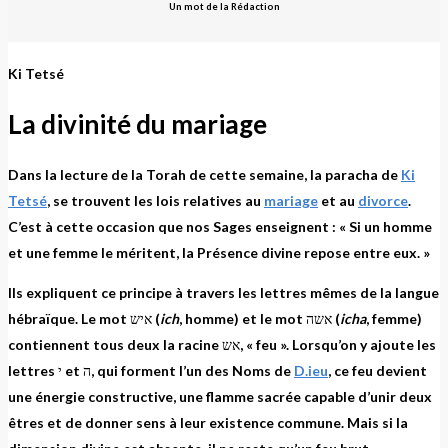
Un mot de la Rédaction
Ki Tetsé
La divinité du mariage
Dans la lecture de la Torah de cette semaine, la paracha de
Ki
Tetsé
, se trouvent les lois relatives au
mariage
et au
divorce
.
C’est à cette occasion que nos Sages enseignent : « Si un homme
et une femme le méritent, la Présence divine repose entre eux. »
Ils expliquent ce principe à travers les lettres mêmes de la langue
hébraïque. Le mot איש (
ich
, homme) et le mot אשה (
icha
, femme)
contiennent tous deux la racine אש, « feu ». Lorsqu’on y ajoute les
lettres י et ה, qui forment l’un des Noms de
D.ieu
, ce feu devient
une énergie constructive, une flamme sacrée capable d’unir deux
êtres et de donner sens à leur existence commune. Mais si la