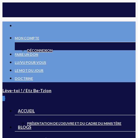
Skip
to
main
FACEBOOK
content
MON COMPTE
DÉCONNEXION
FAIRE UN DON
LU/VU POUR VOUS
LE MOT DU JOUR
DOCTRINE
Lève-toi ! / Etz Be-Tzion
search
0
Menu
ACCUEIL
PRÉSENTATION DE L’OEUVRE ET DU CADRE DU MINISTÈRE
BLOGS