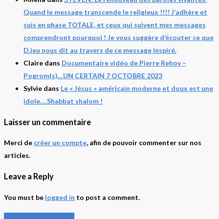
Quand le message transcende le religieux !!!! J’adhère et
suis en phase TOTALE, et ceux qui suivent mes messages
comprendront pourquoi ! Je vous suggère d’écouter ce que
D.ieu nous dit au travers de ce message inspiré.
Claire
dans
Documentaire vidéo de Pierre Rehov –
Pogrom(s)…UN CERTAIN 7 OCTOBRE 2023
Sylvie
dans
Le « Jésus » américain moderne et doux est une
idole….Shabbat shalom !
Laisser un commentaire
Merci de
créer un compte
, afin de pouvoir commenter sur nos
articles.
Leave a Reply
You must be
logged in
to post a comment.
Share
Share
Share
Share
Pin