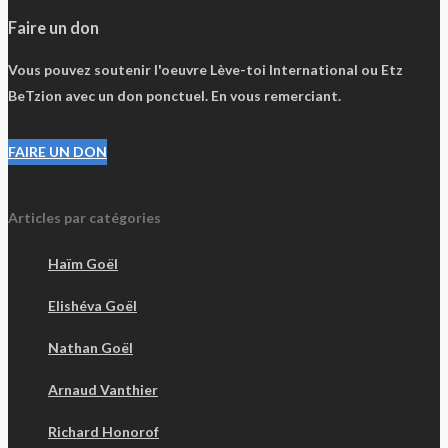
Faire un don
Vous pouvez soutenir l'oeuvre Lève-toi International ou Etz
BeTzion avec un don ponctuel. En vous remerciant.
FAIRE UN DON
Articles par catégories
Haïm Goël
Elishéva Goël
Nathan Goël
Arnaud Vanthier
Richard Honorof