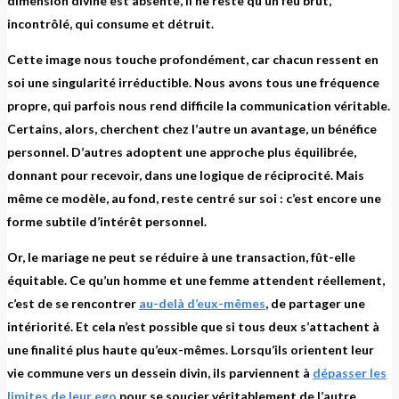
dimension divine est absente, il ne reste qu’un feu brut,
incontrôlé, qui consume et détruit.
Cette image nous touche profondément, car chacun ressent en
soi une singularité irréductible. Nous avons tous une fréquence
propre, qui parfois nous rend difficile la communication véritable.
Certains, alors, cherchent chez l’autre un avantage, un bénéfice
personnel. D’autres adoptent une approche plus équilibrée,
donnant pour recevoir, dans une logique de réciprocité. Mais
même ce modèle, au fond, reste centré sur soi : c’est encore une
forme subtile d’intérêt personnel.
Or, le mariage ne peut se réduire à une transaction, fût-elle
équitable. Ce qu’un homme et une femme attendent réellement,
c’est de se rencontrer
au-delà d’eux-mêmes
, de partager une
intériorité. Et cela n’est possible que si tous deux s’attachent à
une finalité plus haute qu’eux-mêmes. Lorsqu’ils orientent leur
vie commune vers un dessein divin, ils parviennent à
dépasser les
limites de leur ego
pour se soucier véritablement de l’autre.