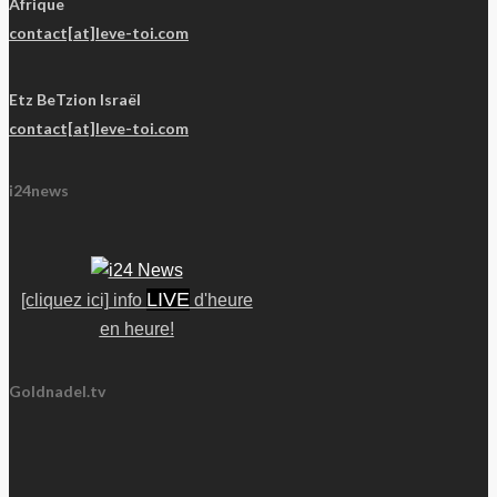
Afrique
contact[at]leve-toi.com
Etz BeTzion Israël
contact[at]leve-toi.com
i24news
LIVE
[cliquez ici] info
d'heure
en heure!
Goldnadel.tv