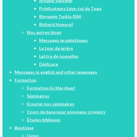
Arnaud Vanthier
Prédicateurs Lève-toi du Togo
Binyamin Turkia (EN)
Richard Honorof
Nos autres blogs
Messages prophétiques
La tour de prière
Lettre de nouvelles
Dédicace
Messages in english and other languages
Formation
Formation En Marchant
Séminaires
Ecouter nos séminaires
Cours de base pour nouveaux croyants
Études bibliques
Boutique
Livres