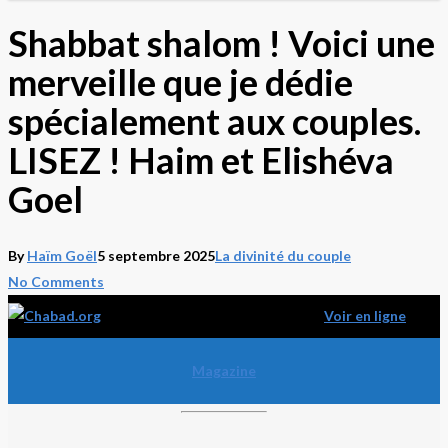
Shabbat shalom ! Voici une
merveille que je dédie
spécialement aux couples.
LISEZ ! Haim et Elishéva
Goel
By
Haïm Goël
5 septembre 2025
La divinité du couple
No Comments
Voir en ligne
ב »ה
Magazine