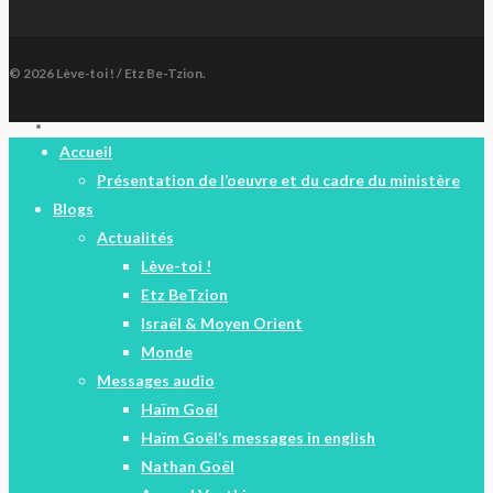
© 2026 Lève-toi ! / Etz Be-Tzion.
facebook
Close
Accueil
Menu
Présentation de l’oeuvre et du cadre du ministère
Blogs
Actualités
Lève-toi !
Etz BeTzion
Israël & Moyen Orient
Monde
Messages audio
Haïm Goël
Haïm Goël’s messages in english
Nathan Goël