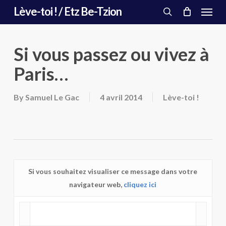
Menu
Skip
Lève-toi ! / Etz Be-Tzion
to
search
main
content
Si vous passez ou vivez à
Paris…
By
Samuel Le Gac
4 avril 2014
Lève-toi !
Si vous souhaitez visualiser ce message dans votre
navigateur web,
cliquez ici