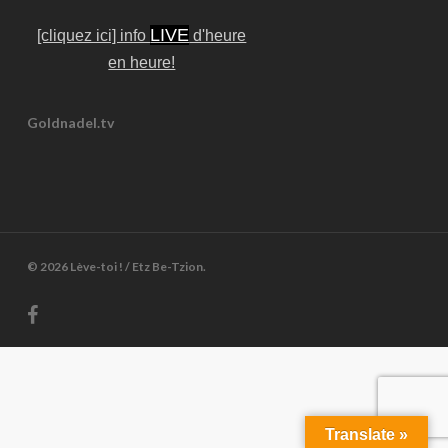
LIVE
[cliquez ici] info
d'heure
en heure!
Goldnadel.tv
© 2026 Lève-toi ! / Etz Be-Tzion.
facebook
Translate »