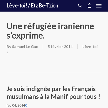
Menu
Skip
Lève-toi ! / Etz Be-Tzion
to
search
main
content
Une réfugiée iranienne
s’exprime.
By
Samuel Le Gac
5 février 2014
Lève-toi
!
Je suis indignée par les Français
musulmans à la Manif pour tous !
fév 04, 2014
0