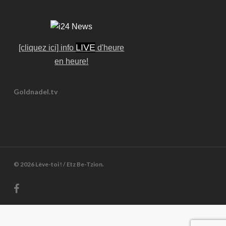
LIVE
[cliquez ici] info
d'heure
en heure!
Goldnadel.tv
© 2026 Lève-toi ! / Etz Be-Tzion.
facebook