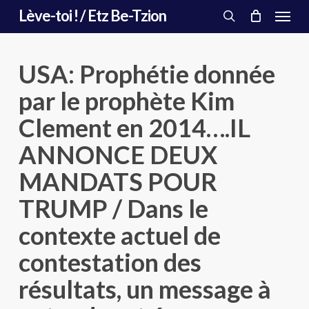
Menu
Skip
Lève-toi ! / Etz Be-Tzion
to
search
main
content
USA: Prophétie donnée
par le prophète Kim
Clement en 2014….IL
ANNONCE DEUX
MANDATS POUR
TRUMP / Dans le
contexte actuel de
contestation des
résultats, un message à