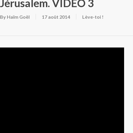
Jérusalem. VIDEO 3
By
Haïm Goël
17 août 2014
Lève-toi !