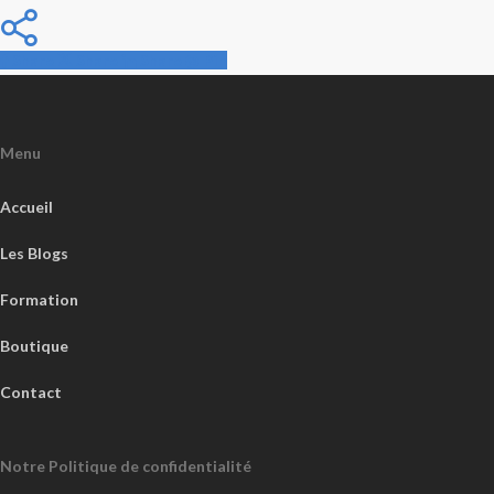
Share
Share
Share
Share
Pin
Menu
Accueil
Les Blogs
Formation
Boutique
Contact
Notre Politique de confidentialité