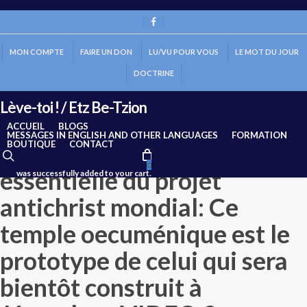
Skip
to
FACEBOOK
main
MON COMPTE
FAIRE UN DON
LU/VU POUR VOUS
LE MOT DU JOUR
content
Warning 3x. « Le Temple de
DOCTRINE
Salomon » à Sao Polo au
Lève-toi ! / Etz Be-Tzion
Brésil (temple de l’Eglise
ACCUEIL
BLOGS
MESSAGES IN ENGLISH AND OTHER LANGUAGES
FORMATION
Universelle), une étape
BOUTIQUE
CONTACT
search
0
essentielle du projet
was successfully added to your cart.
antichrist mondial: Ce
temple oecuménique est le
prototype de celui qui sera
bientôt construit à