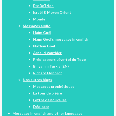
Etz BeTzion
Israël & Moyen Orient
Monde
Messages audio
Haïm Goël
Haïm Goël’s messages in english
Nathan Goël
Arnaud Vanthier
Prédicateurs Lève-toi du Togo
Binyamin Turkia (EN)
Richard Honorof
Nos autres blogs
Messages prophétiques
La tour de prière
Lettre de nouvelles
Dédicace
Messages in english and other languages