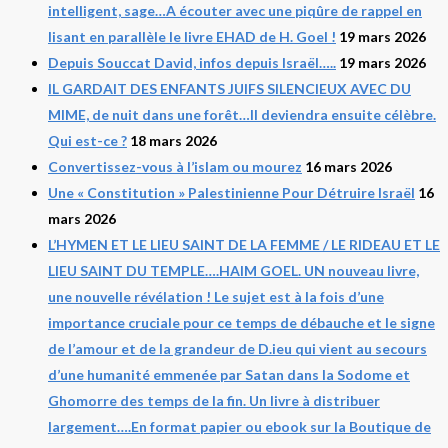
intelligent, sage…A écouter avec une piqûre de rappel en
lisant en parallèle le livre EHAD de H. Goel !
19 mars 2026
Depuis Souccat David, infos depuis Israël…..
19 mars 2026
IL GARDAIT DES ENFANTS JUIFS SILENCIEUX AVEC DU
MIME, de nuit dans une forêt…Il deviendra ensuite célèbre.
Qui est-ce ?
18 mars 2026
Convertissez-vous à l’islam ou mourez
16 mars 2026
Une « Constitution » Palestinienne Pour Détruire Israël
16
mars 2026
L’HYMEN ET LE LIEU SAINT DE LA FEMME / LE RIDEAU ET LE
LIEU SAINT DU TEMPLE….HAIM GOEL. UN nouveau livre,
une nouvelle révélation ! Le sujet est à la fois d’une
importance cruciale pour ce temps de débauche et le signe
de l’amour et de la grandeur de D.ieu qui vient au secours
d’une humanité emmenée par Satan dans la Sodome et
Ghomorre des temps de la fin. Un livre à distribuer
largement….En format papier ou ebook sur la Boutique de