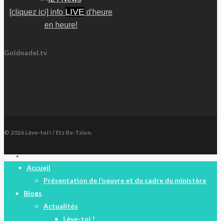
LIVE
[cliquez ici] info
d'heure
en heure!
Goldnadel.tv
© 2026 Lève-toi ! / Etz Be-Tzion.
facebook
Close
Accueil
Menu
Présentation de l’oeuvre et du cadre du ministère
Blogs
Actualités
Lève-toi !