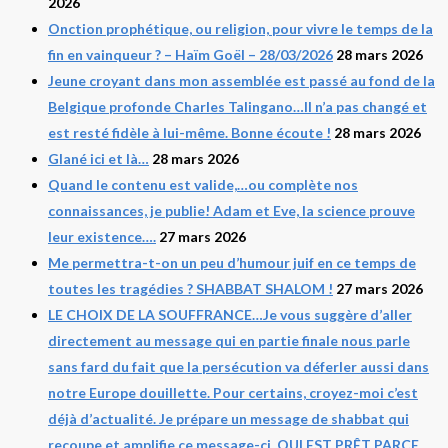
2026
Onction prophétique, ou religion, pour vivre le temps de la
fin en vainqueur ? – Haïm Goël – 28/03/2026
28 mars 2026
Jeune croyant dans mon assemblée est passé au fond de la
Belgique profonde Charles Talingano…Il n’a pas changé et
est resté fidèle à lui-même. Bonne écoute !
28 mars 2026
Glané ici et là…
28 mars 2026
Quand le contenu est valide,…ou complète nos
connaissances, je publie! Adam et Eve, la science prouve
leur existence….
27 mars 2026
Me permettra-t-on un peu d’humour juif en ce temps de
toutes les tragédies ? SHABBAT SHALOM !
27 mars 2026
LE CHOIX DE LA SOUFFRANCE…Je vous suggère d’aller
directement au message qui en partie finale nous parle
sans fard du fait que la persécution va déferler aussi dans
notre Europe douillette. Pour certains, croyez-moi c’est
déjà d’actualité. Je prépare un message de shabbat qui
recoupe et amplifie ce message-ci. QUI EST PRÊT PARCE