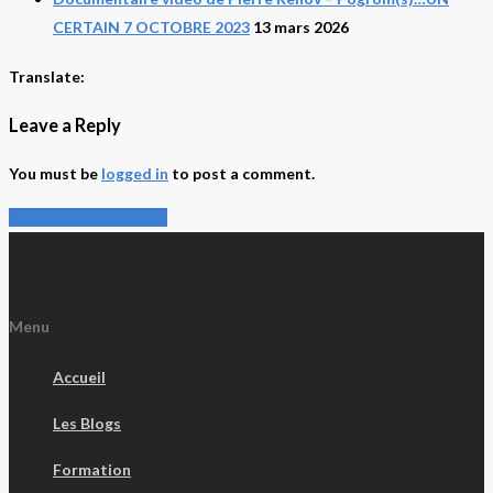
CERTAIN 7 OCTOBRE 2023
13 mars 2026
Translate:
Leave a Reply
You must be
logged in
to post a comment.
Share
Share
Share
Share
Pin
Menu
Accueil
Les Blogs
Formation