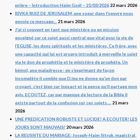
prière – Introduction Haïm Goël – 21/03/2026
22 mars 2026
RIVKA RUIZ DE JERUSALEM, une soeur dans l’oeuvre nous
envoie ce message…
21 mars 2026
J’ai si souvent en tant que ministère ou en mission
enseigné sur ce sujet aussi central que vital pour la vie de
l’EGLISE, les dons spirituels et les ministères. Ce frère, avec
une capacité qui lui est propre introduit à merveille le sujet
via le don de prophétie et le ministère de prophète. Un
bémol, une maladresse : en s’exprimant de façon
incomplète il semble que D.ieu ne donne qu’un don par
croyant. c’est bien sur inexact et je pense qu’il partage mon
avis. ECOUTEZ, car par manque de lecture de la Bible il
existe partout de la confusion sur ces sujets….
21 mars
2026
UNE PREDICATION ROBUSTE ET LUCIDE! A ECOUTER! LES
JOURS SONT MAUVAIS!
20 mars 2026
LA REUSSITE DU MARIAGE: Joseph-Haim Sitruk. magistral,