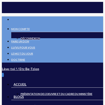
Skip
to
main
FACEBOOK
content
MON COMPTE
DÉCONNEXION
FAIRE UN DON
LU/VU POUR VOUS
LE MOT DU JOUR
DOCTRINE
Lève-toi ! / Etz Be-Tzion
search
0
Menu
ACCUEIL
PRÉSENTATION DE L’OEUVRE ET DU CADRE DU MINISTÈRE
BLOGS