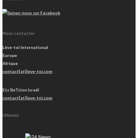
Nous contacter
Lève-toi International
Europe
Afrique
contact[at]leve-toi.com
Etz BeTzion Israël
contact[at]leve-toi.com
i24news