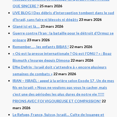
QUE SINCERE ?
25 mars 2026
LIVE BLOG | Des débris d’interception tombent dans le sud
d’Israël, sans faire ni blessés ni dégâts
23 mars 2026
Glané ici et là….
23 mars 2026
Guerre contre l’Iran : la bataille pour le détroit d’Ormuz se
prépare
23 mars 2026
Remember…., les enfants BIBAS !
22 mars 2026
« Où est la presse internationale ? Où est l’ONU ? » : Boaz
Bismuth s’insurge depuis Dimona
22 mars 2026
Effie Defrin : Israël doit s’attendre à « encore plusieurs
semaines de combats »
22 mars 2026
IRAN – ISRAËL : appel à la prière selon Exode 17 . Un de mes
fils en Israël: « Nous ne voulons pas vous le cacher, mais
c’est une des périodes les plus dures de notre vie !!!!!
PRIONS AVEC FOI VIGOUREUSE ET COMPASSION!
22
mars 2026
Le Refuge, France, Suisse, Israël… Culte de louange et