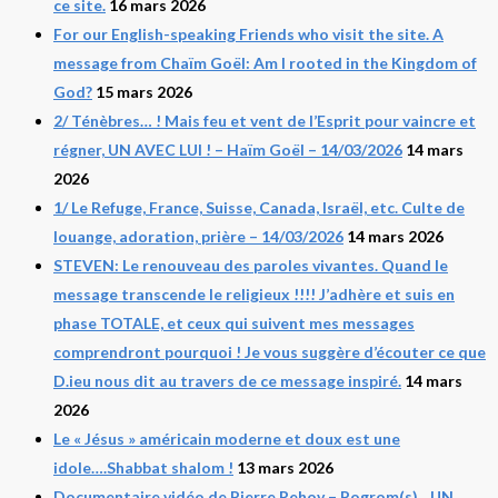
ce site.
16 mars 2026
For our English-speaking Friends who visit the site. A
message from Chaïm Goël: Am I rooted in the Kingdom of
God?
15 mars 2026
2/ Ténèbres… ! Mais feu et vent de l’Esprit pour vaincre et
régner, UN AVEC LUI ! – Haïm Goël – 14/03/2026
14 mars
2026
1/ Le Refuge, France, Suisse, Canada, Israël, etc. Culte de
louange, adoration, prière – 14/03/2026
14 mars 2026
STEVEN: Le renouveau des paroles vivantes. Quand le
message transcende le religieux !!!! J’adhère et suis en
phase TOTALE, et ceux qui suivent mes messages
comprendront pourquoi ! Je vous suggère d’écouter ce que
D.ieu nous dit au travers de ce message inspiré.
14 mars
2026
Le « Jésus » américain moderne et doux est une
idole….Shabbat shalom !
13 mars 2026
Documentaire vidéo de Pierre Rehov – Pogrom(s)…UN