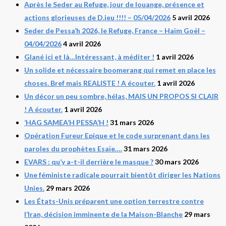
Après le Seder au Refuge, jour de louange, présence et
actions glorieuses de D.ieu !!!! – 05/04/2026
5 avril 2026
Seder de Pessa’h 2026, le Refuge, France – Haïm Goël –
04/04/2026
4 avril 2026
Glané ici et là…Intéressant, à méditer !
1 avril 2026
Un solide et nécessaire boomerang qui remet en place les
choses. Bref mais REALISTE ! A écouter.
1 avril 2026
Un décor un peu sombre, hélas, MAIS UN PROPOS SI CLAIR
! A écouter.
1 avril 2026
‘HAG SAMEA’H PESSA’H !
31 mars 2026
Opération Fureur Epique et le code surprenant dans les
paroles du prophètes Esaïe….
31 mars 2026
EVARS : qu’y a-t-il derrière le masque ?
30 mars 2026
Une féministe radicale pourrait bientôt diriger les Nations
Unies.
29 mars 2026
Les États-Unis préparent une option terrestre contre
l’Iran, décision imminente de la Maison-Blanche
29 mars