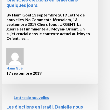
possible,
quelques jours.
même
des
élus. » (Ce
By Haïm Goël 13 septembre 2019 Lettre de
qui
nouvelles No Comments Jérusalem, 13
signifie
septembre 2019 Chers tous , URGENT La
que
guerre est imminente au Moyen-Orient. Un
cela
sujet crucial dans le contexte actuel au Moyen-
n’est
Orient: les…
au
final
pas
possible
mais que
même
Haïm Goël
les
17 septembre 2019
élus
seront
confrontés au
danger
de
Lettre de nouvelles
ces
faux
Les élections en Israël. Danielle nous
oints