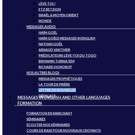
LÈVE-TOI !
jours.
:
qui
jours.
à
ETZ BETZION
« Pour
ne
la
ISRAËL & MOYEN ORIENT
critiquer
profite
CLC,
MONDE
les
qu’aux
….
MESSAGES AUDIO
gens
égoïsmes.
HAÏM GOËL
il
Et
HAÏM GOËL’S MESSAGES IN ENGLISH
faut
ceci
Matthieu
NATHAN GOËL
les
à
24
ARNAUD VANTHIER
connaître,
tous
:
PRÉDICATEURS LÈVE-TOI DU TOGO
et
les
24
BINYAMIN TURKIA (EN)
pour
étages
: « Car
RICHARD HONOROF
les
de
il
NOS AUTRES BLOGS
connaître, il
l’Eglise,
s’élèvera
faut
partout
de
MESSAGES PROPHÉTIQUES
les
mais
faux
LA TOUR DE PRIÈRE
aimer. »
en
christs (faux
LETTRE DE NOUVELLES
commençant
oints
DÉDICACE
MESSAGES IN ENGLISH AND OTHER LANGUAGES
par
–
FORMATION
Jérusalem.
christ
signifie oint
FORMATION EN MARCHANT
et
SÉMINAIRES
donc
ECOUTER NOS SÉMINAIRES
il
COURS DE BASE POUR NOUVEAUX CROYANTS