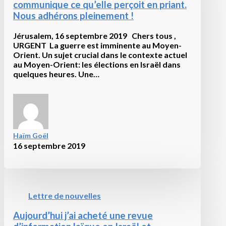
communique ce qu’elle perçoit en priant.
ou
des
Nous adhérons pleinement !
fausses
onctions
Jérusalem, 16 septembre 2019 Chers tous ,
qui
URGENT La guerre est imminente au Moyen-
circulent
Orient. Un sujet crucial dans le contexte actuel
partout
au Moyen-Orient: les élections en Israël dans
en
quelques heures. Une…
nos
jours
et
auront
donc
à
Haïm Goël
éprouver,
16 septembre 2019
discerner
et
statuer
avec
sagesse).
Lettre de nouvelles
Aujourd’hui j’ai acheté une revue