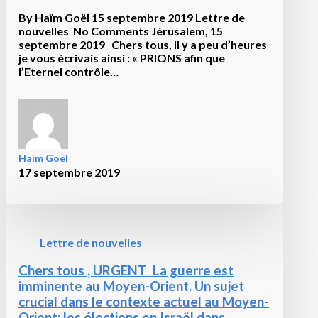
faux,
By Haïm Goël 15 septembre 2019 Lettre de
non
nouvelles No Comments Jérusalem, 15
il
septembre 2019 Chers tous, Il y a peu d’heures
s’agit
je vous écrivais ainsi : « PRIONS afin que
de
l’Eternel contrôle…
faux
OINTS) et
de
faux
prophètes;
ils
feront
Haïm Goël
de
17 septembre 2019
grands
prodiges
et
des
miracles,
Lettre de nouvelles
au
point
Chers tous , URGENT La guerre est
de
imminente au Moyen-Orient. Un sujet
séduire, s’il
crucial dans le contexte actuel au Moyen-
était
Orient: les élections en Israël dans